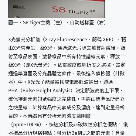
圖一、S8 tiger主機（左）、自動送樣臺（右）
X光螢光分析儀（X-ray Fluorescence，簡稱 XRF），藉
由X光管產生一級X光，通過濾光片除去雜質射線後，照
射至樣品表面，激發樣品中所有特性譜線元素，釋放二
級X光（即X光螢光）。依靈敏度或解析度之選擇，設定
通過準直器及分光晶體之條件，最後進入偵檢器（計數
器）中。X光光子能量轉換成電壓脈波輸出，透過
PHA（Pulse Height Analysis）決定脈波高度上下限，
確保待測元素訊號強度之完整性，再經由標準品所建立
之檢量線，計算樣品中元素成分及濃度，達到定量分析
目的。本儀器具有分析元素濃度範圍廣
（ppm~100%）、快速分析及非破壞性分析之優點。 儀
器樣品分析規格特點：可分析Be到U之間的元素；含量