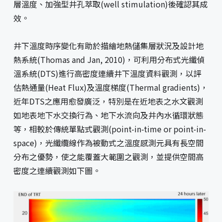
層溫度、加強型井孔萃取(well stimulation)後確認其成
效。
井下溫度時序變化有助於描繪地熱儲集層狀況及設計地
熱系統(Thomas and Jan, 2010)，可利用分布式光纖偵
溫系統(DTS)進行高密度連續井下溫度資料觀測，以評
估熱通量(Heat Flux)及溫度梯度(Thermal gradients)，
近年DTS之應用愈發廣泛，特別是在近地表之水文觀測
如地表地下水交換行為、地下水流向及井內水循環狀態
等，相較於傳統單點式觀測(point-in-time or point-in-
space)，光纖纜線作為被動式之溫度感測元具有長空間
分布之優勢，使之能覆蓋大範圍之觀測，並提供空間高
密度之連續觀測如下圖。