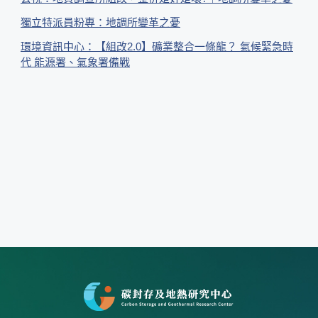
獨立特派員粉專：地調所變革之憂
環境資訊中心：【組改2.0】礦業整合一條龍？ 氣候緊急時
代 能源署、氣象署備戰