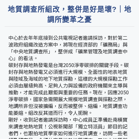
地質調查所組改，整併是好是壞?｜地
調所變革之憂
中心於去年年底接到公共電視記者邀請採訪，對於第二
波政府組織改造方案中，將現在經濟部的「礦務局」與
「中央地質調查所」，整併成「礦業管理及地質調查中
心」的看法。
碳封存與地熱發電是台灣2050淨零碳排的關鍵手段。碳
封存與地熱發電又必須進行大規模、全面性的地表地質
與陸域及海域的地下地質探勘，這樣的大規模探勘工作
必須由層級夠高、足夠人力與設備的政府機關來主導與
推動，才能完成此艱鉅與重要的任務。現在，因應2050
淨零碳排，國家急需開展大規模地質調查與探勘之際，
地調所非但沒被擴編，反而被整併、縮編，地質調查功
能萎縮。組改反其道而行，令人扼腕。
剛好，收到記者邀請採訪時，中心成員正準備赴南橫寶
來調查地熱地質！公視新聞部「獨立特派員」節目的記
者們，也跟拍地質學家如何進行地質調查，訪問一些老