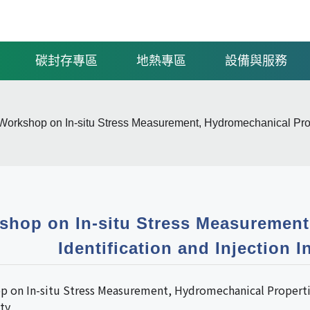
碳封存專區
地熱專區
設備與服務
Workshop on In-situ Stress Measurement, Hydromechanical Proper
shop on In-situ Stress Measurement
Identification and Injection 
 on In-situ Stress Measurement, Hydromechanical Propertie
ty