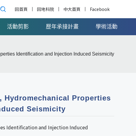
回首頁
回地科院
中大首頁
Facebook
活動剪影
歷年承接計畫
學術活動
ties Identification and Injection Induced Seismicity
, Hydromechanical Properties
Induced Seismicity
s Identification and Injection Induced