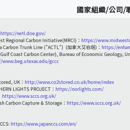
國家組織/公司/
:
https://netl.doe.gov/
t Regional Carbon Initiative(MRCI)：
https://www.midwestc
ta Carbon Trunk Line ("ACTL") (加拿大艾伯塔)：
https://enha
Gulf Coast Carbon Center), Bureau of Economic Geology, Un
://www.beg.utexas.edu/gccc
tored, UK：
http://www.co2stored.co.uk/home/index
HERN LIGHTS PROJECT：
https://norlights.com/
：
https://www.sccs.org.uk/
ish Carbon Capture & Storage：
https://www.sccs.org.uk/
 CCS:
https://www.japanccs.com/en/