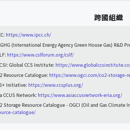
跨國組織
CC:
https://www.ipcc.ch/
AGHG (International Energy Agency Green House Gas) R&D P
LF:
https://www.cslforum.org/cslf/
CSI: Global CCS Institute:
https://www.globalccsinstitute.c
2 Resource Catalogue:
https://www.ogci.com/co2-storage-r
S+ Initiative:
https://www.ccsplus.org/
ia CCUS Network:
https://www.asiaccusnetwork-eria.org/
2 Storage Resource Catalogue - OGCI (Oil and Gas Climate In
ource-catalogue/