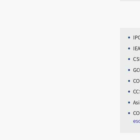
IP
IE
CS
GC
CO
CC
As
CO
es