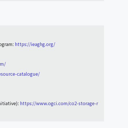
rogram:
https://ieaghg.org/
om/
esource-catalogue/
itiative):
https://www.ogci.com/co2-storage-r