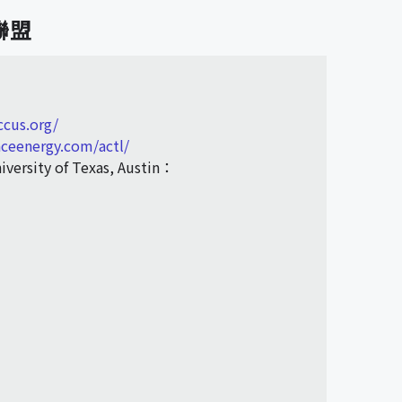
聯盟
cus.org/
nceenergy.com/actl/
iversity of Texas, Austin：