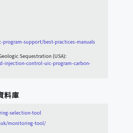
ic-program-support/best-practices-manuals
Geologic Sequestration (USA):
d-injection-control-uic-program-carbon-
資料庫
ring-selection-tool
.uk/monitoring-tool/