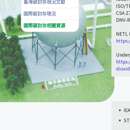
臺灣碳封存現況文獻
ISO/T
CSA Z
國際碳封存現況
DNV-R
國際碳封存相關資源
NETL B
https:
Underg
https
dioxi
I
S