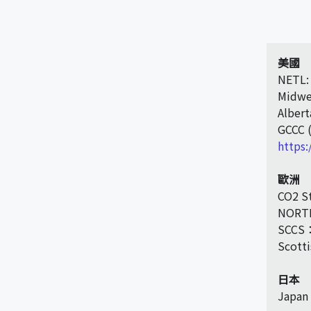
美國
NETL
Midwes
Alber
GCCC (
https
歐洲
CO2 S
NORT
SCCS
Scott
日本
Japan