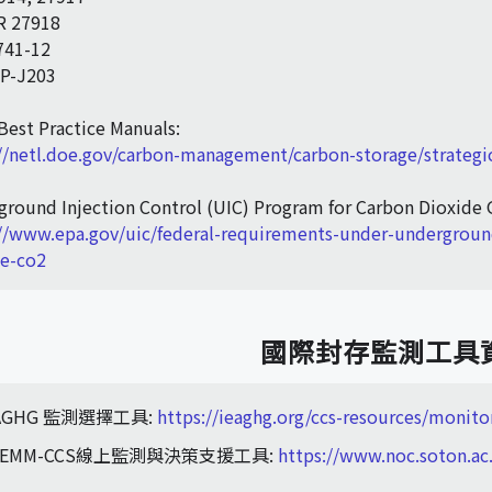
R 27918
741-12
P-J203
est Practice Manuals:
//netl.doe.gov/carbon-management/carbon-storage/strateg
round Injection Control (UIC) Program for Carbon Dioxide 
://www.epa.gov/uic/federal-requirements-under-undergroun
de-co2
國際封存監測工具
EAGHG 監測選擇工具:
https://ieaghg.org/ccs-resources/monito
TEMM-CCS線上監測與決策支援工具:
https://www.noc.soton.ac