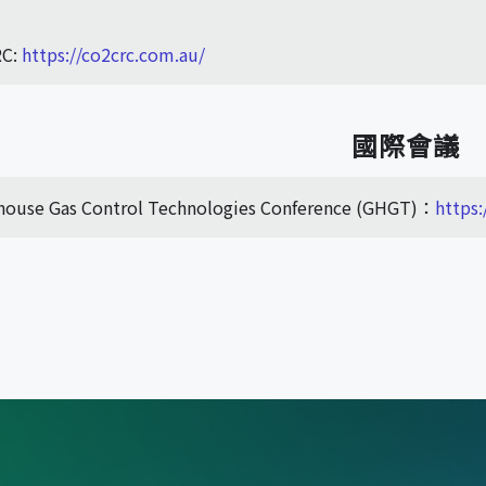
RC:
https://co2crc.com.au/
國際會議
house Gas Control Technologies Conference (GHGT)：
https: